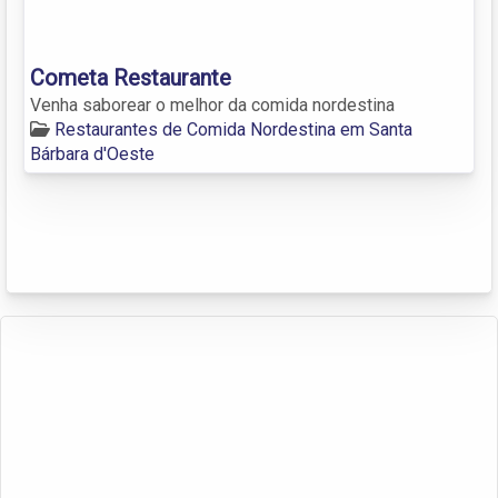
Cometa Restaurante
Venha saborear o melhor da comida nordestina
Restaurantes de Comida Nordestina em Santa
Bárbara d'Oeste