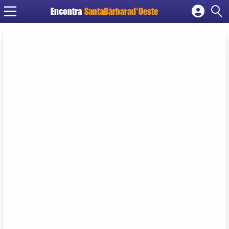
Encontra
SantaBárbarad'Oeste
Cadastrar empresa
Fazer login
Criar conta