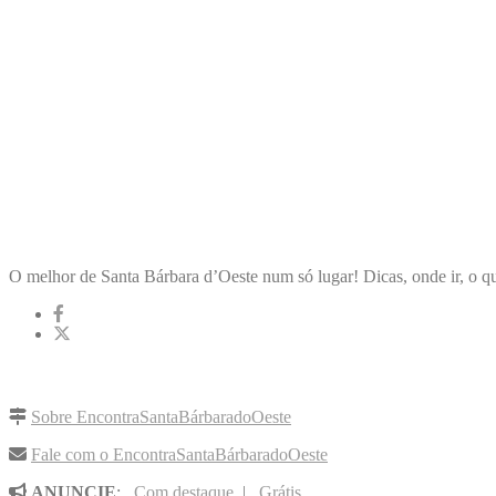
ENCONTRA
SANTABÁRBARADOOESTE
O melhor de Santa Bárbara d’Oeste num só lugar! Dicas, onde ir, o qu
LINKS RÁPIDOS
Sobre EncontraSantaBárbaradoOeste
Fale com o EncontraSantaBárbaradoOeste
ANUNCIE
:
Com destaque
|
Grátis