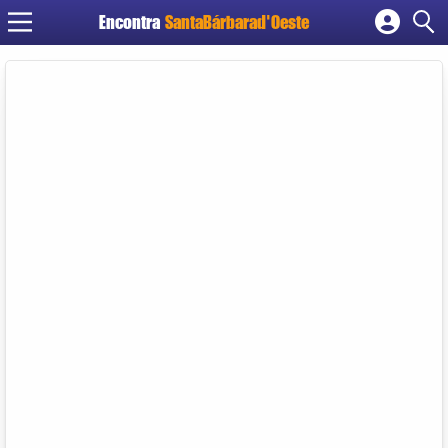
Encontra
SantaBárbarad'Oeste
Cadastrar empresa
Fazer login
Criar conta