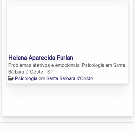
Helena Aparecida Furlan
Problemas afetivos e emocionais. Psicologia em Santa
Bárbara D´Oeste - SP.
Psicologia em Santa Bárbara d'Oeste