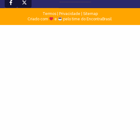
Termos
|
Privacidade
|
Sitemap
Criado com
e
pelo time do EncontraBrasil