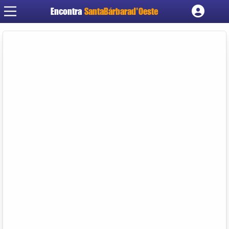
Encontra
SantaBárbarad'Oeste
Cadastrar empresa
Fazer login
Criar conta