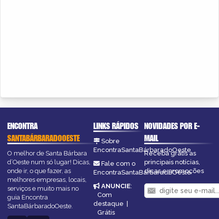
ENCONTRA
LINKS RÁPIDOS
NOVIDADES POR E-
SANTABÁRBARADOOESTE
MAIL
Sobre
EncontraSantaBárbaradoOeste
O melhor de Santa Bárbara
Receba grátis as
d’Oeste num só lugar! Dicas,
principais notícias,
Fale com o
onde ir, o que fazer, as
dicas e promoções
EncontraSantaBárbaradoOeste
melhores empresas, locais,
ANUNCIE
:
serviços e muito mais no
Com
guia Encontra
destaque
|
SantaBárbaradoOeste.
Grátis