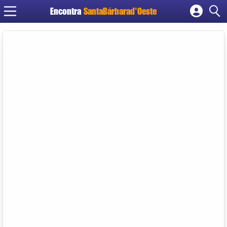
Encontra
SantaBárbarad'Oeste
Cadastrar empresa
Fazer login
Criar conta