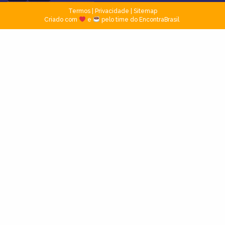
Termos
|
Privacidade
|
Sitemap
Criado com
e
pelo time do EncontraBrasil