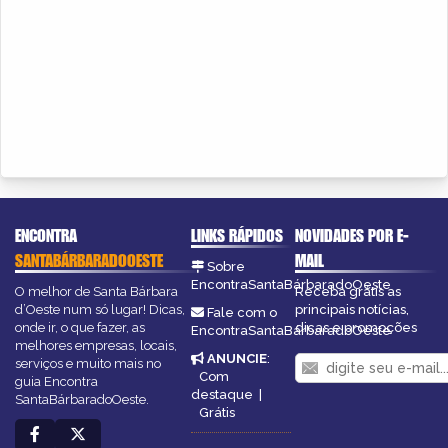
ENCONTRA
LINKS RÁPIDOS
NOVIDADES POR E-
SANTABÁRBARADOOESTE
MAIL
Sobre
EncontraSantaBárbaradoOeste
O melhor de Santa Bárbara
Receba grátis as
d’Oeste num só lugar! Dicas,
principais notícias,
Fale com o
onde ir, o que fazer, as
dicas e promoções
EncontraSantaBárbaradoOeste
melhores empresas, locais,
ANUNCIE
:
serviços e muito mais no
Com
guia Encontra
destaque
|
SantaBárbaradoOeste.
Grátis