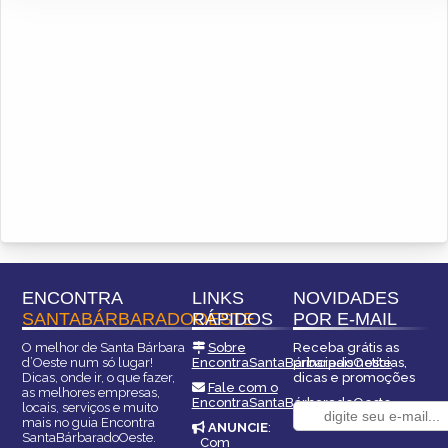
ENCONTRA
LINKS
NOVIDADES
SANTABÁRBARADOOESTE
RÁPIDOS
POR E-MAIL
O melhor de Santa Bárbara
Sobre
Receba grátis as
d’Oeste num só lugar!
EncontraSantaBárbaradoOeste
principais notícias,
Dicas, onde ir, o que fazer,
dicas e promoções
Fale com o
as melhores empresas,
EncontraSantaBárbaradoOeste
locais, serviços e muito
mais no guia Encontra
ANUNCIE
:
SantaBárbaradoOeste.
Com