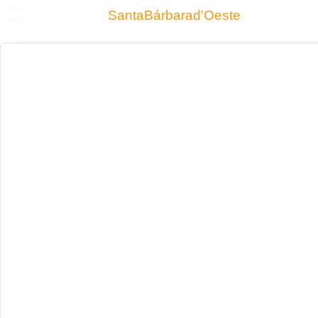
Encontra
SantaBárbarad'Oeste
Cadastrar empresa
Fazer login
Criar conta