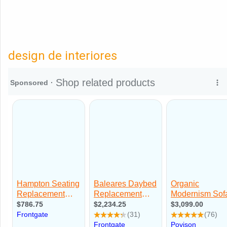
design de interiores