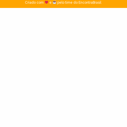
Criado com
e
pelo time do EncontraBrasil