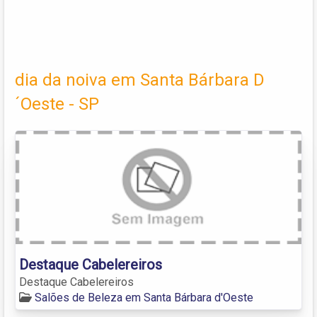
dia da noiva em Santa Bárbara D
´Oeste - SP
Destaque Cabelereiros
Destaque Cabelereiros
Salões de Beleza em Santa Bárbara d'Oeste