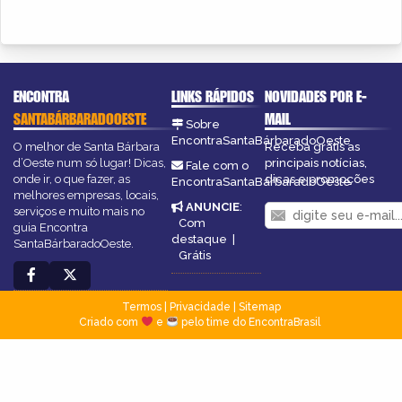
ENCONTRA
LINKS RÁPIDOS
NOVIDADES POR E-
SANTABÁRBARADOOESTE
MAIL
Sobre
EncontraSantaBárbaradoOeste
O melhor de Santa Bárbara
Receba grátis as
d’Oeste num só lugar! Dicas,
principais notícias,
Fale com o
onde ir, o que fazer, as
dicas e promoções
EncontraSantaBárbaradoOeste
melhores empresas, locais,
ANUNCIE
:
serviços e muito mais no
Com
guia Encontra
destaque
|
SantaBárbaradoOeste.
Grátis
Termos
|
Privacidade
|
Sitemap
Criado com
e
pelo time do EncontraBrasil