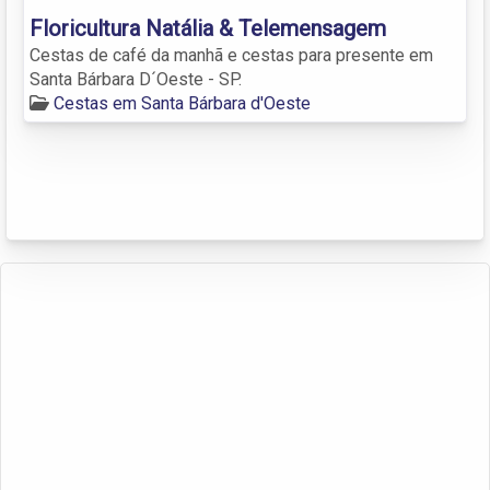
Floricultura Natália & Telemensagem
Cestas de café da manhã e cestas para presente em
Santa Bárbara D´Oeste - SP.
Cestas em Santa Bárbara d'Oeste