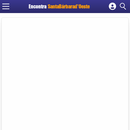
Encontra
SantaBárbarad'Oeste
Cadastrar empresa
Fazer login
Criar conta