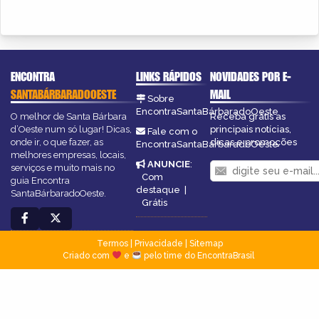
ENCONTRA
LINKS RÁPIDOS
NOVIDADES POR E-
SANTABÁRBARADOOESTE
MAIL
Sobre
EncontraSantaBárbaradoOeste
O melhor de Santa Bárbara
Receba grátis as
d’Oeste num só lugar! Dicas,
principais notícias,
Fale com o
onde ir, o que fazer, as
dicas e promoções
EncontraSantaBárbaradoOeste
melhores empresas, locais,
ANUNCIE
:
serviços e muito mais no
Com
guia Encontra
destaque
|
SantaBárbaradoOeste.
Grátis
Termos
|
Privacidade
|
Sitemap
Criado com
e
pelo time do EncontraBrasil