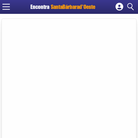
Encontra
SantaBárbarad'Oeste
Cadastrar empresa
Fazer login
Criar conta