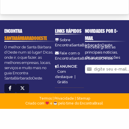
ENCONTRA
LINKS RÁPIDOS
NOVIDADES POR E-
SANTABÁRBARADOOESTE
MAIL
Sobre
EncontraSantaBárbaradoOeste
O melhor de Santa Bárbara
Receba grátis as
d’Oeste num só lugar! Dicas,
principais notícias,
Fale com o
onde ir, o que fazer, as
dicas e promoções
EncontraSantaBárbaradoOeste
melhores empresas, locais,
ANUNCIE
:
serviços e muito mais no
Com
guia Encontra
destaque
|
SantaBárbaradoOeste.
Grátis
Termos
|
Privacidade
|
Sitemap
Criado com
e
pelo time do EncontraBrasil