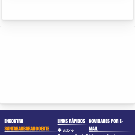
ENCONTRA
LINKS RÁPIDOS
NOVIDADES POR E-
SANTABÁRBARADOOESTE
MAIL
Sobre