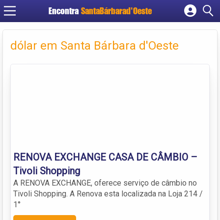
Encontra
SantaBárbarad'Oeste
Cadastrar empresa
Fazer login
dólar em Santa Bárbara d'Oeste
Criar conta
RENOVA EXCHANGE CASA DE CÂMBIO –
Tivoli Shopping
A RENOVA EXCHANGE, oferece serviço de câmbio no
Tivoli Shopping. A Renova esta localizada na Loja 214 /
1°