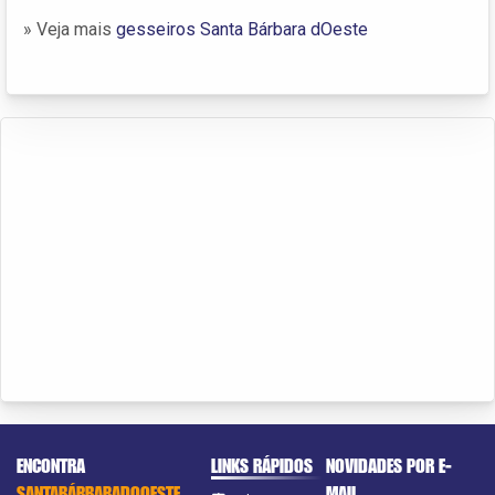
» Veja mais
gesseiros Santa Bárbara dOeste
ENCONTRA
LINKS RÁPIDOS
NOVIDADES POR E-
SANTABÁRBARADOOESTE
MAIL