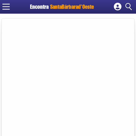
Encontra
SantaBárbarad'Oeste
Cadastrar empresa
Fazer login
Criar conta