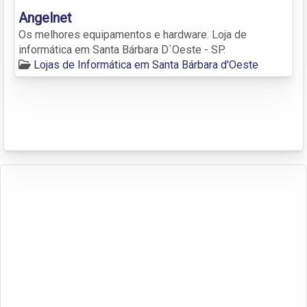
Angelnet
Os melhores equipamentos e hardware. Loja de
informática em Santa Bárbara D´Oeste - SP.
Lojas de Informática em Santa Bárbara d'Oeste