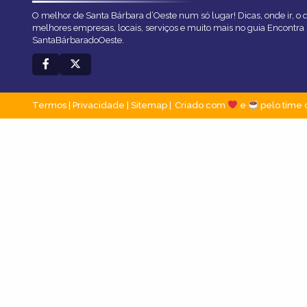
O melhor de Santa Bárbara d’Oeste num só lugar! Dicas, onde ir, o q
melhores empresas, locais, serviços e muito mais no guia Encontra
SantaBárbaradoOeste.
Termos
|
Privacidade
|
Sitemap
Criado com
e
pelo time 