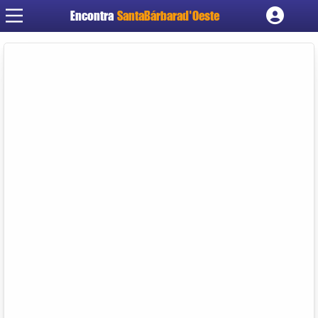
Encontra
SantaBárbarad'Oeste
Cadastrar empresa
Fazer login
Criar conta