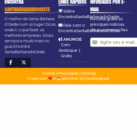
ENCONTRA
LINKS RÁPIDOS
NOVIDADES POR E-
SANTABÁRBARADOOESTE
MAIL
Sobre
EncontraSantaBárbaradoOeste
O melhor de Santa Bárbara
Receba grátis as
d’Oeste num só lugar! Dicas,
principais notícias,
Fale com o
onde ir, o que fazer, as
dicas e promoções
EncontraSantaBárbaradoOeste
melhores empresas, locais,
ANUNCIE
:
serviços e muito mais no
Com
guia Encontra
destaque
|
SantaBárbaradoOeste.
Grátis
Termos
|
Privacidade
|
Sitemap
Criado com
e
pelo time do EncontraBrasil