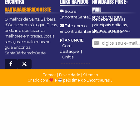
ENCONTRA
LINKS RÁPIDOS
NOVIDADES POR E-
SANTABÁRBARADOOESTE
MAIL
Sobre
EncontraSantaBárbaradoOeste
O melhor de Santa Bárbara
Receba grátis as
d’Oeste num só lugar! Dicas,
principais notícias,
Fale com o
onde ir, o que fazer, as
dicas e promoções
EncontraSantaBárbaradoOeste
melhores empresas, locais,
ANUNCIE
:
serviços e muito mais no
Com
guia Encontra
destaque
|
SantaBárbaradoOeste.
Grátis
Termos
|
Privacidade
|
Sitemap
Criado com
e
pelo time do EncontraBrasil