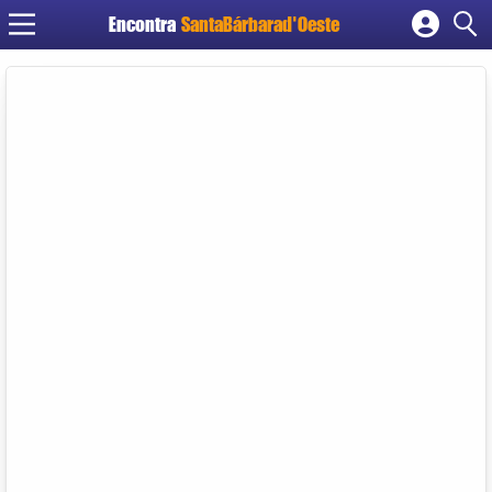
Encontra
SantaBárbarad'Oeste
Cadastrar empresa
Fazer login
Criar conta