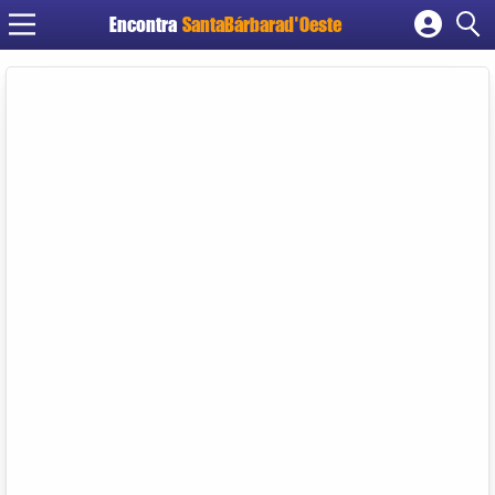
Encontra
SantaBárbarad'Oeste
Cadastrar empresa
Fazer login
Criar conta