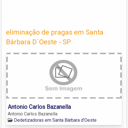
eliminação de pragas em Santa
Bárbara D´Oeste - SP
Antonio Carlos Bazanella
Antonio Carlos Bazanella
Dedetizadoras em Santa Bárbara d'Oeste