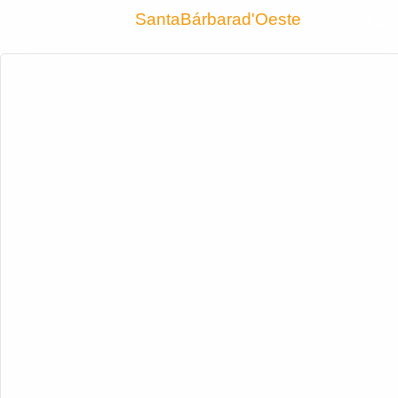
Encontra
SantaBárbarad'Oeste
Cadastrar empresa
Fazer login
Criar conta