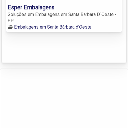
Esper Embalagens
Soluções em Embalagens em Santa Bárbara D´Oeste -
SP.
Embalagens em Santa Bárbara d'Oeste