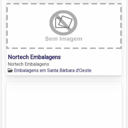
Nortech Embalagens
Nortech Embalagens
Embalagens em Santa Bárbara d'Oeste