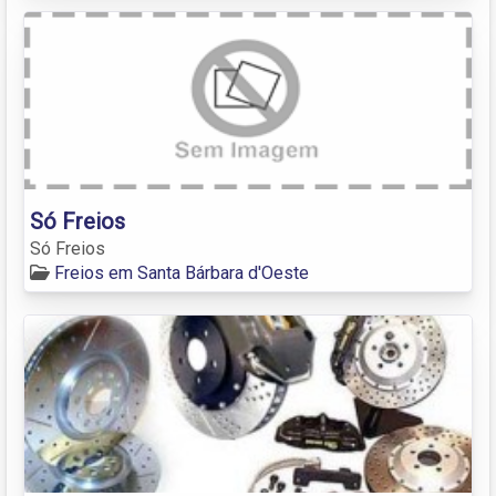
Só Freios
Só Freios
Freios em Santa Bárbara d'Oeste