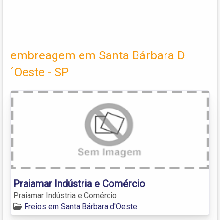
embreagem em Santa Bárbara D
´Oeste - SP
Praiamar Indústria e Comércio
Praiamar Indústria e Comércio
Freios em Santa Bárbara d'Oeste