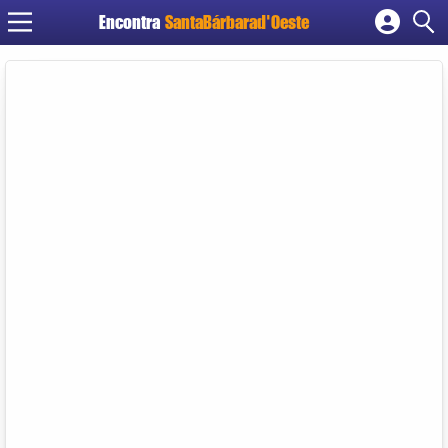
Encontra
SantaBárbarad'Oeste
Cadastrar empresa
Fazer login
Criar conta