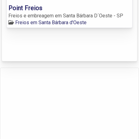
Point Freios
Freios e embreagem em Santa Bárbara D´Oeste - SP
Freios em Santa Bárbara d'Oeste