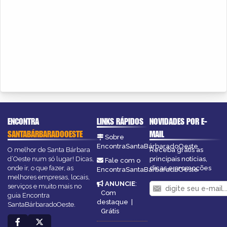
ENCONTRA
LINKS RÁPIDOS
NOVIDADES POR E-
SANTABÁRBARADOOESTE
MAIL
Sobre
EncontraSantaBárbaradoOeste
O melhor de Santa Bárbara
Receba grátis as
d’Oeste num só lugar! Dicas,
principais notícias,
Fale com o
onde ir, o que fazer, as
dicas e promoções
EncontraSantaBárbaradoOeste
melhores empresas, locais,
ANUNCIE
:
serviços e muito mais no
Com
guia Encontra
destaque
|
SantaBárbaradoOeste.
Grátis