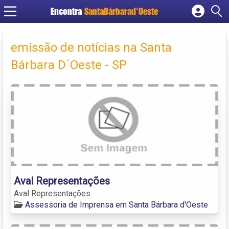
Encontra
SantaBárbarad'Oeste
Cadastrar empresa
Fazer login
emissão de notícias na Santa
Criar conta
Bárbara D´Oeste - SP
Aval Representações
Aval Representações
Assessoria de Imprensa em Santa Bárbara d'Oeste