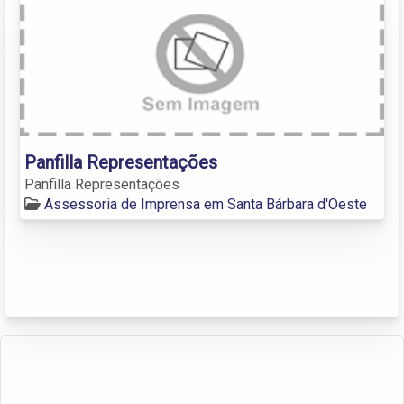
Panfilla Representações
Panfilla Representações
Assessoria de Imprensa em Santa Bárbara d'Oeste