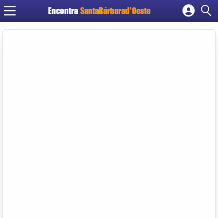
Encontra
SantaBárbarad'Oeste
Cadastrar empresa
Fazer login
Criar conta