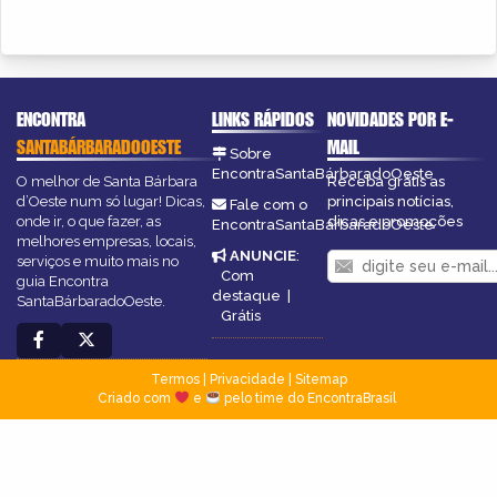
ENCONTRA
LINKS RÁPIDOS
NOVIDADES POR E-
SANTABÁRBARADOOESTE
MAIL
Sobre
EncontraSantaBárbaradoOeste
O melhor de Santa Bárbara
Receba grátis as
d’Oeste num só lugar! Dicas,
principais notícias,
Fale com o
onde ir, o que fazer, as
dicas e promoções
EncontraSantaBárbaradoOeste
melhores empresas, locais,
ANUNCIE
:
serviços e muito mais no
Com
guia Encontra
destaque
|
SantaBárbaradoOeste.
Grátis
Termos
|
Privacidade
|
Sitemap
Criado com
e
pelo time do EncontraBrasil