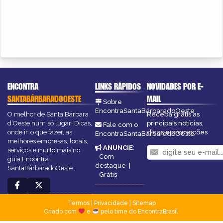
ENCONTRA
LINKS RÁPIDOS
NOVIDADES POR E-
SANTABÁRBARADOOESTE
MAIL
Sobre
EncontraSantaBárbaradoOeste
O melhor de Santa Bárbara
Receba grátis as
d’Oeste num só lugar! Dicas,
principais notícias,
Fale com o
onde ir, o que fazer, as
dicas e promoções
EncontraSantaBárbaradoOeste
melhores empresas, locais,
ANUNCIE
:
serviços e muito mais no
Com
guia Encontra
destaque
|
SantaBárbaradoOeste.
Grátis
Termos
|
Privacidade
|
Sitemap
Criado com
e
pelo time do EncontraBrasil