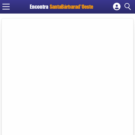
Encontra
SantaBárbarad'Oeste
Cadastrar empresa
Fazer login
Criar conta