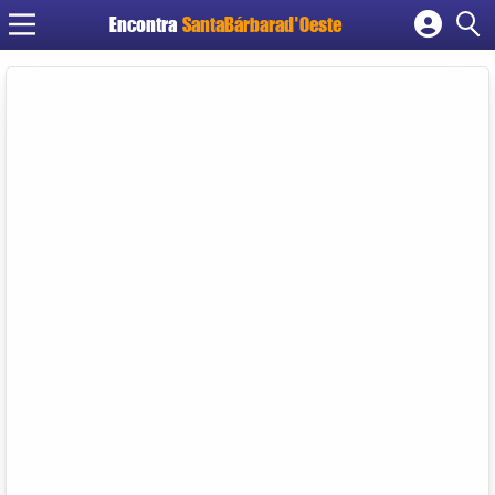
Encontra
SantaBárbarad'Oeste
Cadastrar empresa
Fazer login
Criar conta