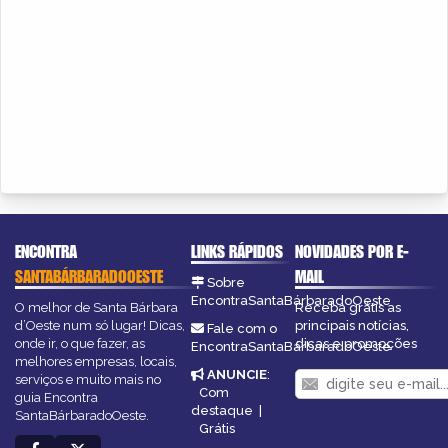
ENCONTRA
LINKS RÁPIDOS
NOVIDADES POR E-
SANTABÁRBARADOOESTE
MAIL
Sobre
EncontraSantaBárbaradoOeste
O melhor de Santa Bárbara
Receba grátis as
d’Oeste num só lugar! Dicas,
principais notícias,
Fale com o
onde ir, o que fazer, as
dicas e promoções
EncontraSantaBárbaradoOeste
melhores empresas, locais,
ANUNCIE
:
serviços e muito mais no
Com
guia Encontra
destaque
|
SantaBárbaradoOeste.
Grátis