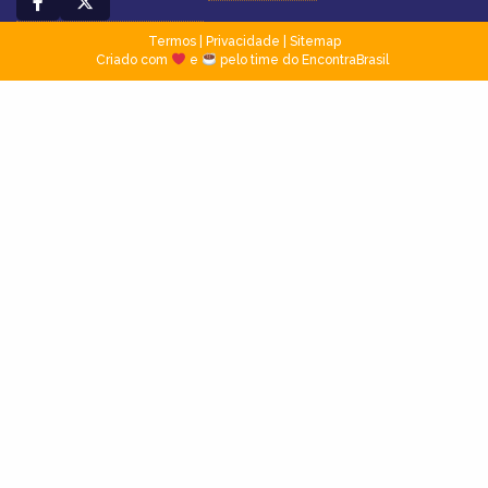
Termos
|
Privacidade
|
Sitemap
Criado com
e
pelo time do EncontraBrasil