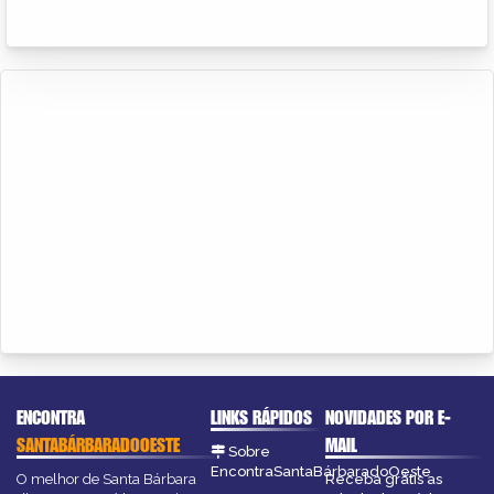
ENCONTRA
LINKS RÁPIDOS
NOVIDADES POR E-
SANTABÁRBARADOOESTE
MAIL
Sobre
EncontraSantaBárbaradoOeste
O melhor de Santa Bárbara
Receba grátis as