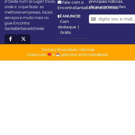
d’Oeste num só lugar! Dicas,
principais notícias,
Fale com o
onde ir, o que fazer, as
dicas e promoções
EncontraSantaBárbaradoOeste
melhores empresas, locais,
ANUNCIE
:
serviços e muito mais no
Com
guia Encontra
destaque
|
SantaBárbaradoOeste.
Grátis
Termos
|
Privacidade
|
Sitemap
Criado com
e
pelo time do EncontraBrasil