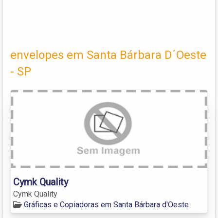
envelopes em Santa Bárbara D´Oeste
- SP
Cymk Quality
Cymk Quality
Gráficas e Copiadoras em Santa Bárbara d'Oeste