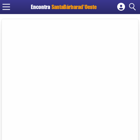
Encontra
SantaBárbarad'Oeste
Cadastrar empresa
Fazer login
Criar conta