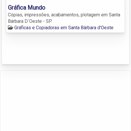
Gráfica Mundo
Cópias, impressões, acabamentos, plotagem em Santa
Bárbara D´Oeste - SP.
Gráficas e Copiadoras em Santa Bárbara d'Oeste