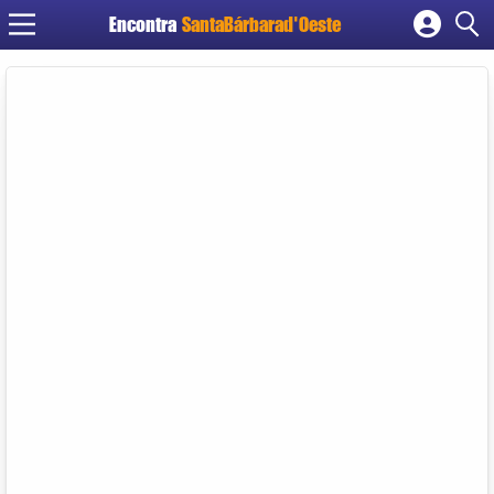
Encontra
SantaBárbarad'Oeste
Cadastrar empresa
Fazer login
Criar conta