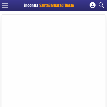
Encontra
SantaBárbarad'Oeste
Cadastrar empresa
Fazer login
Criar conta