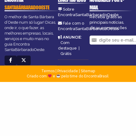
SANTABÁRBARADOOESTE
MAIL
Sobre
EncontraSantaBárbaradoOeste
O melhor de Santa Bárbara
Receba grátis as
d’Oeste num só lugar! Dicas,
principais notícias,
Fale com o
onde ir, o que fazer, as
dicas e promoções
EncontraSantaBárbaradoOeste
melhores empresas, locais,
ANUNCIE
:
serviços e muito mais no
Com
guia Encontra
destaque
|
SantaBárbaradoOeste.
Grátis
Termos
|
Privacidade
|
Sitemap
Criado com
e
pelo time do EncontraBrasil