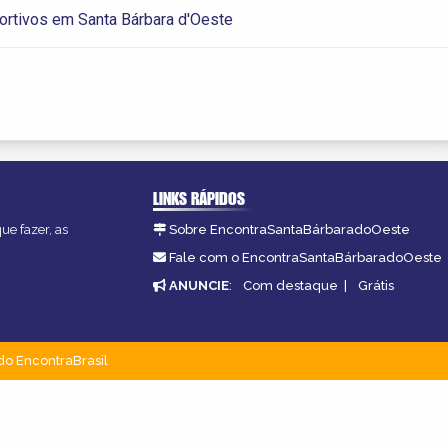
ortivos em Santa Bárbara d'Oeste
LINKS RÁPIDOS
ue fazer, as
Sobre EncontraSantaBárbaradoOeste
Fale com o EncontraSantaBárbaradoOeste
ANUNCIE
:
Com destaque
|
Grátis
do EncontraBrasil