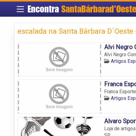
Encontra
SantaBárbarad'Oest
escalada na Santa Bárbara D´Oeste 
Alvi Negro 
Alvi Negro Com
Artigos Esp
Franca Esp
Franca Esport
Artigos Esp
Alvaro Spor
Loja de artigo
SP.