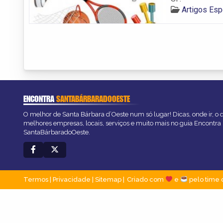
Artigos Esp
ENCONTRA
SANTABÁRBARADOOESTE
O melhor de Santa Bárbara d’Oeste num só lugar! Dicas, onde ir, o q
melhores empresas, locais, serviços e muito mais no guia Encontra
SantaBárbaradoOeste.
Termos
|
Privacidade
|
Sitemap
Criado com
e
pelo time 