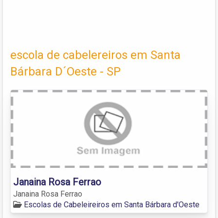
escola de cabelereiros em Santa
Bárbara D´Oeste - SP
Janaina Rosa Ferrao
Janaina Rosa Ferrao
Escolas de Cabeleireiros em Santa Bárbara d'Oeste