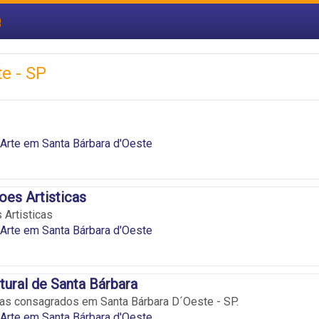
e
e - SP
 Arte em Santa Bárbara d'Oeste
es Artisticas
Artisticas
 Arte em Santa Bárbara d'Oeste
tural de Santa Bárbara
tas consagrados em Santa Bárbara D´Oeste - SP.
 Arte em Santa Bárbara d'Oeste