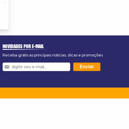
NOVIDADES POR E-MAIL
Receba grátis as principais notícias, dicas e promoções