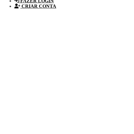
FAZER LOGIN
CRIAR CONTA