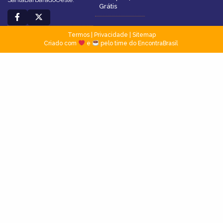
Grátis
Termos
|
Privacidade
|
Sitemap
Criado com
e
pelo time do EncontraBrasil