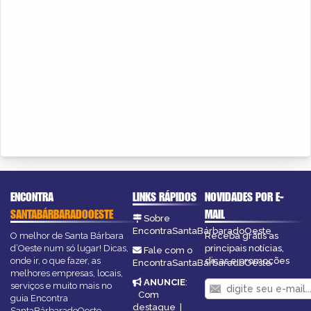
ENCONTRA
LINKS RÁPIDOS
NOVIDADES POR E-
SANTABÁRBARADOOESTE
MAIL
Sobre
EncontraSantaBárbaradoOeste
O melhor de Santa Bárbara
Receba grátis as
d’Oeste num só lugar! Dicas,
principais notícias,
Fale com o
onde ir, o que fazer, as
dicas e promoções
EncontraSantaBárbaradoOeste
melhores empresas, locais,
ANUNCIE
:
serviços e muito mais no
Com
guia Encontra
destaque
|
SantaBárbaradoOeste.