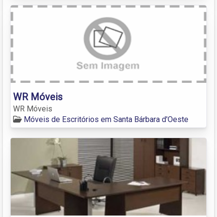
WR Móveis
WR Móveis
Móveis de Escritórios em Santa Bárbara d'Oeste