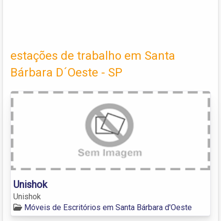
estações de trabalho em Santa
Bárbara D´Oeste - SP
Unishok
Unishok
Móveis de Escritórios em Santa Bárbara d'Oeste