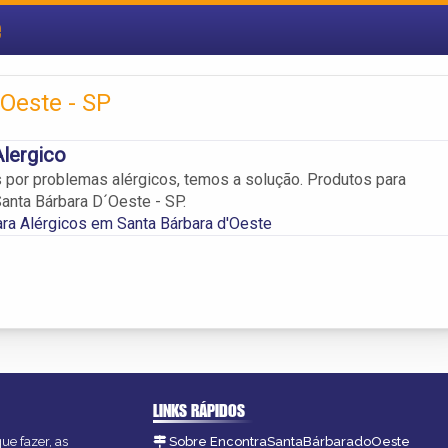
e
Oeste - SP
Alergico
 por problemas alérgicos, temos a solução. Produtos para
anta Bárbara D´Oeste - SP.
ra Alérgicos em Santa Bárbara d'Oeste
LINKS RÁPIDOS
ue fazer, as
Sobre EncontraSantaBárbaradoOeste