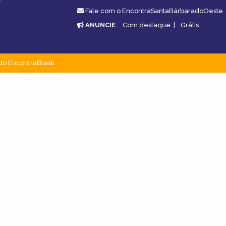
Fale com o EncontraSantaBárbaradoOeste
ANUNCIE
:
Com destaque
|
Grátis
do EncontraBrasil