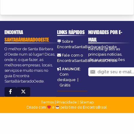
ENCONTRA
LINKS RÁPIDOS
NOVIDADES POR E-
SANTABÁRBARADOOESTE
MAIL
Sobre
EncontraSantaBárbaradoOeste
O melhor de Santa Bárbara
Receba grátis as
d’Oeste num só lugar! Dicas,
principais notícias,
Fale com o
onde ir, o que fazer, as
dicas e promoções
EncontraSantaBárbaradoOeste
melhores empresas, locais,
ANUNCIE
:
serviços e muito mais no
Com
guia Encontra
destaque
|
SantaBárbaradoOeste.
Grátis
Termos
|
Privacidade
|
Sitemap
Criado com
e
pelo time do EncontraBrasil