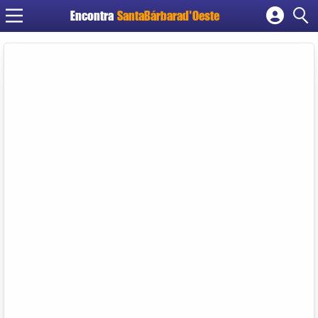
Encontra
SantaBárbarad'Oeste
Cadastrar empresa
Fazer login
Criar conta