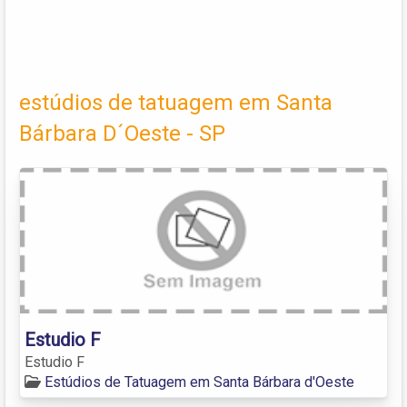
estúdios de tatuagem em Santa
Bárbara D´Oeste - SP
Estudio F
Estudio F
Estúdios de Tatuagem em Santa Bárbara d'Oeste