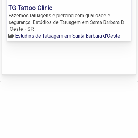
TG Tattoo Clinic
Fazemos tatuagens e piercing com qualidade e
segurança. Estúdios de Tatuagem em Santa Bárbara D
´Oeste - SP.
Estúdios de Tatuagem em Santa Bárbara d'Oeste