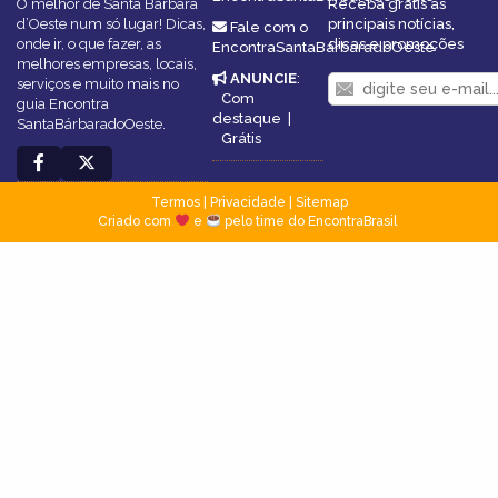
O melhor de Santa Bárbara
Receba grátis as
d’Oeste num só lugar! Dicas,
principais notícias,
Fale com o
onde ir, o que fazer, as
dicas e promoções
EncontraSantaBárbaradoOeste
melhores empresas, locais,
ANUNCIE
:
serviços e muito mais no
Com
guia Encontra
destaque
|
SantaBárbaradoOeste.
Grátis
Termos
|
Privacidade
|
Sitemap
Criado com
e
pelo time do EncontraBrasil