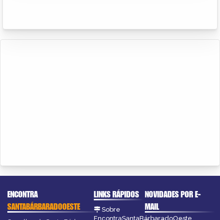
ENCONTRA
LINKS RÁPIDOS
NOVIDADES POR E-
SANTABÁRBARADOOESTE
MAIL
Sobre
EncontraSantaBárbaradoOeste