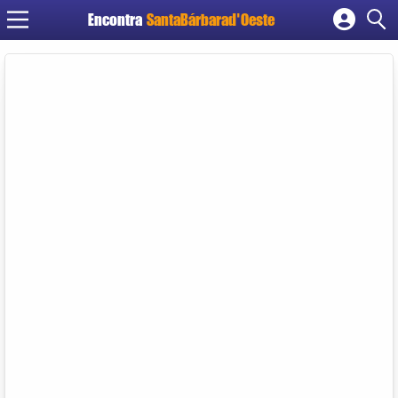
Encontra
SantaBárbarad'Oeste
Cadastrar empresa
Fazer login
Criar conta