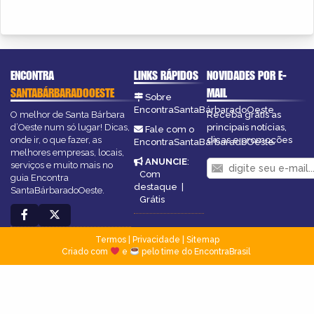
ENCONTRA
LINKS RÁPIDOS
NOVIDADES POR E-
SANTABÁRBARADOOESTE
MAIL
Sobre
EncontraSantaBárbaradoOeste
O melhor de Santa Bárbara
Receba grátis as
d’Oeste num só lugar! Dicas,
principais notícias,
Fale com o
onde ir, o que fazer, as
dicas e promoções
EncontraSantaBárbaradoOeste
melhores empresas, locais,
ANUNCIE
:
serviços e muito mais no
Com
guia Encontra
destaque
|
SantaBárbaradoOeste.
Grátis
Termos
|
Privacidade
|
Sitemap
Criado com
e
pelo time do EncontraBrasil