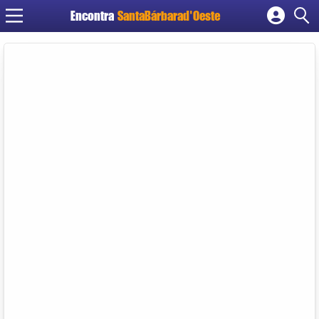
Encontra
SantaBárbarad'Oeste
Cadastrar empresa
Fazer login
Criar conta