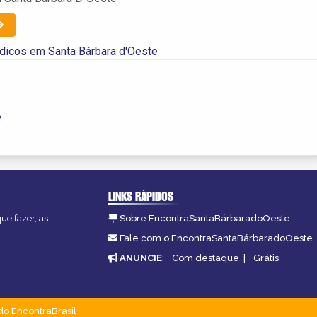
dicos em Santa Bárbara d'Oeste
e
LINKS RÁPIDOS
ue fazer, as
Sobre EncontraSantaBárbaradoOeste
Fale com o EncontraSantaBárbaradoOeste
ANUNCIE
:
Com destaque
|
Grátis
do EncontraBrasil