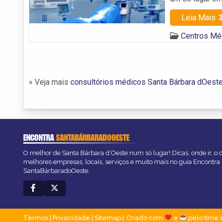
Leia Mais
Centros Mé
» Veja mais
consultórios médicos Santa Bárbara dOest
ENCONTRA
SANTABÁRBARADOOESTE
O melhor de Santa Bárbara d’Oeste num só lugar! Dicas, onde ir, o q
melhores empresas, locais, serviços e muito mais no guia Encontra
SantaBárbaradoOeste.
Termos
|
Privacidade
|
Sitemap
Criado com
e
pelo time 