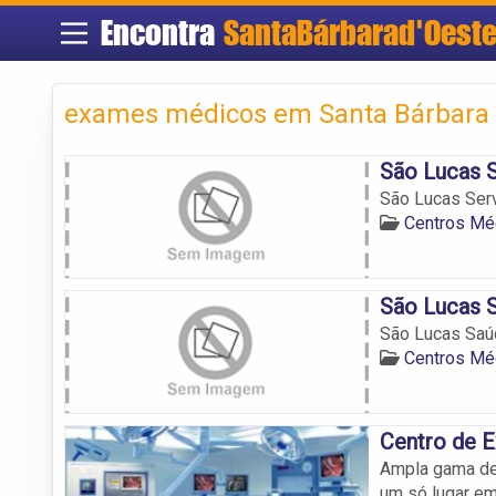
Encontra
SantaBárbarad'Oest
exames médicos em Santa Bárbara 
São Lucas 
São Lucas Ser
Centros Mé
São Lucas 
São Lucas Saú
Centros Mé
Centro de 
Ampla gama de
um só lugar em