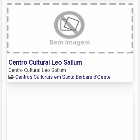
Centro Cultural Leo Sallum
Centro Cultural Leo Sallum
Centros Culturais em Santa Bárbara d'Oeste