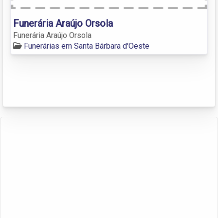
Funerária Araújo Orsola
Funerária Araújo Orsola
Funerárias em Santa Bárbara d'Oeste