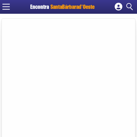
Encontra
SantaBárbarad'Oeste
Cadastrar empresa
Fazer login
Criar conta