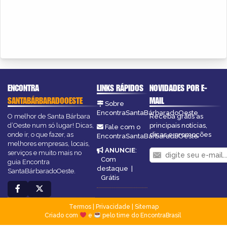
ENCONTRA
LINKS RÁPIDOS
NOVIDADES POR E-
SANTABÁRBARADOOESTE
MAIL
Sobre
EncontraSantaBárbaradoOeste
O melhor de Santa Bárbara
Receba grátis as
d’Oeste num só lugar! Dicas,
principais notícias,
Fale com o
onde ir, o que fazer, as
dicas e promoções
EncontraSantaBárbaradoOeste
melhores empresas, locais,
ANUNCIE
:
serviços e muito mais no
Com
guia Encontra
destaque
|
SantaBárbaradoOeste.
Grátis
Termos
|
Privacidade
|
Sitemap
Criado com
e
pelo time do EncontraBrasil