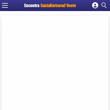
Encontra
SantaBárbarad'Oeste
Cadastrar empresa
Fazer login
Criar conta