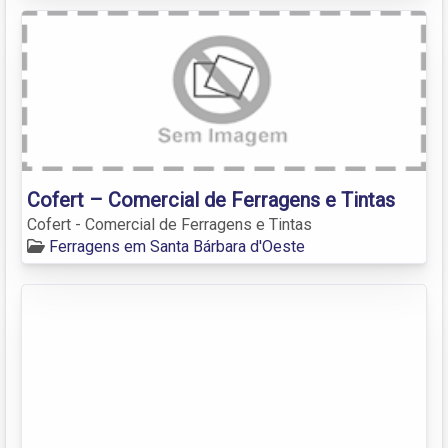
Cofert – Comercial de Ferragens e Tintas
Cofert - Comercial de Ferragens e Tintas
Ferragens em Santa Bárbara d'Oeste