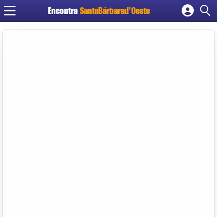
Encontra
SantaBárbarad'Oeste
Cadastrar empresa
Fazer login
Criar conta