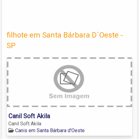
filhote em Santa Bárbara D´Oeste -
SP
Canil Soft Akila
Canil Soft Akila
Canis em Santa Bárbara d'Oeste