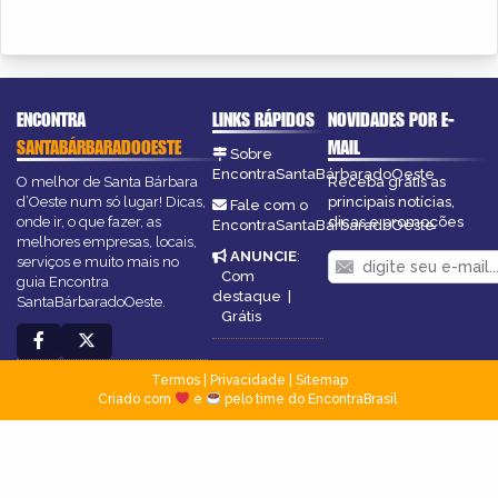
ENCONTRA
LINKS RÁPIDOS
NOVIDADES POR E-
SANTABÁRBARADOOESTE
MAIL
Sobre
EncontraSantaBárbaradoOeste
O melhor de Santa Bárbara
Receba grátis as
d’Oeste num só lugar! Dicas,
principais notícias,
Fale com o
onde ir, o que fazer, as
dicas e promoções
EncontraSantaBárbaradoOeste
melhores empresas, locais,
ANUNCIE
:
serviços e muito mais no
Com
guia Encontra
destaque
|
SantaBárbaradoOeste.
Grátis
Termos
|
Privacidade
|
Sitemap
Criado com
e
pelo time do EncontraBrasil