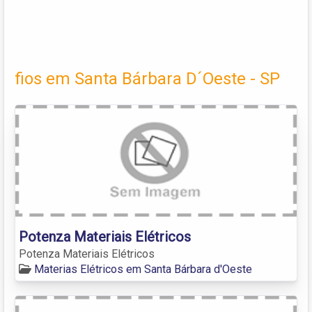
fios em Santa Bárbara D´Oeste - SP
Potenza Materiais Elétricos
Potenza Materiais Elétricos
Materias Elétricos em Santa Bárbara d'Oeste