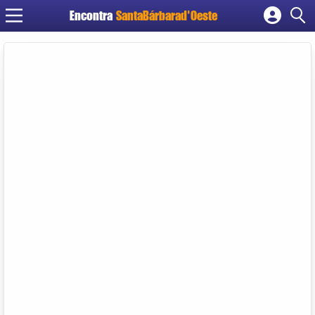
Encontra
SantaBárbarad'Oeste
Cadastrar empresa
Fazer login
Criar conta