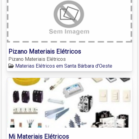
Pizano Materiais Elétricos
Pizano Materiais Elétricos
Materias Elétricos em Santa Bárbara d'Oeste
Mj Materiais Elétricos