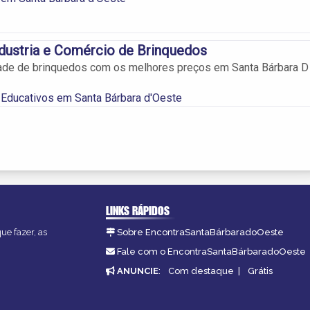
ndustria e Comércio de Brinquedos
dade de brinquedos com os melhores preços em Santa Bárbara D
Educativos em Santa Bárbara d'Oeste
LINKS RÁPIDOS
ue fazer, as
Sobre EncontraSantaBárbaradoOeste
Fale com o EncontraSantaBárbaradoOeste
ANUNCIE
:
Com destaque
|
Grátis