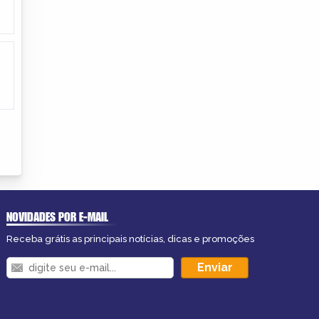
NOVIDADES POR E-MAIL
Receba grátis as principais notícias, dicas e promoções