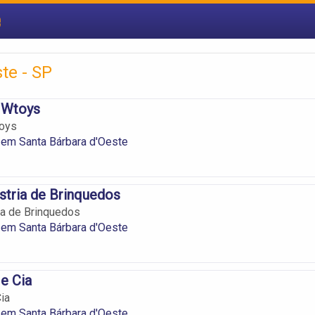
e
te - SP
 Wtoys
oys
 em Santa Bárbara d'Oeste
tria de Brinquedos
ia de Brinquedos
 em Santa Bárbara d'Oeste
e Cia
ia
 em Santa Bárbara d'Oeste