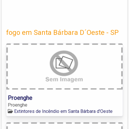
fogo em Santa Bárbara D´Oeste - SP
Proenghe
Proenghe
Extintores de Incêndio em Santa Bárbara d'Oeste