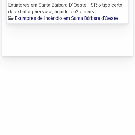
Extintores em Santa Bárbara D´Oeste - SP, o tipo certo
de extintor para você, liquido, co2 e mais.
Extintores de Incêndio em Santa Bárbara d'Oeste